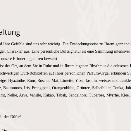
altung
d Ihre Gefühle sind uns sehr wichtig. Die Entdeckungsreise zu Ihrem ganz indi
igen Charakter aus. Eine persönliche Duftsignatur ist eine Sammlung intensive
e unsere Erinnerungen treu bewahrt.
 ist der Ort, an dem Sie in Ruhe und in Ihrem eigenen Rhythmus die erlesenen 
chwertigen Duft-Rohstoffen auf Ihrer persönlichen Parfüm-Orgel erkunden Sie
eige, Hyazinthe, Rum, Rose de Mai, Limette, Yuzu, Jasmin, weisser und dunkl
 Baummoos, Iris, Frangipani, Orangenblüte, Grüntee, Salbeiblüte, Tonka, Joha
t, Nelke, Arve, Vanille, Kakao, Tabak, Sandelholz, Tuberose, Myrrhe, Klee, 
lt der Düfte!