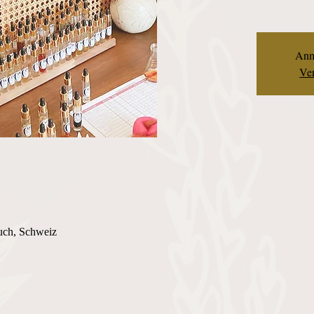
Anm
Ver
uch, Schweiz