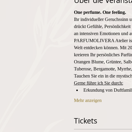
Über die Veranst
One perfume. One feeling. 
Ihr individueller Geruchssinn 
drückt Gefühle, Persönlichkeit 
an intensiven Emotionen und au
PARFUMOLIVERA Atelier ist der
Welt entdecken können. Mit 20
kreieren Ihr persönliches Parf
Orangen Blume, Grüntee, Salbe
Tuberose, Bergamotte, Myrrhe, 
Tauchen Sie ein in die mystisc
Gerne führe ich Sie durch:
Erkundung von Duftfami
Mehr anzeigen
Tickets