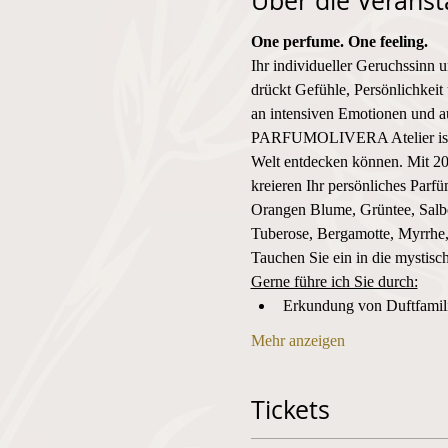
Über die Veranst
One perfume. One feeling. 
Ihr individueller Geruchssinn 
drückt Gefühle, Persönlichkeit 
an intensiven Emotionen und au
PARFUMOLIVERA Atelier ist der
Welt entdecken können. Mit 20
kreieren Ihr persönliches Parf
Orangen Blume, Grüntee, Salbe
Tuberose, Bergamotte, Myrrhe, 
Tauchen Sie ein in die mystisc
Gerne führe ich Sie durch:
Erkundung von Duftfami
Mehr anzeigen
Tickets