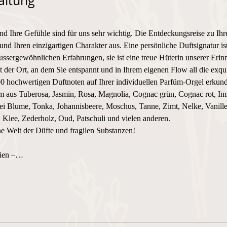
altung
und Ihre Gefühle sind für uns sehr wichtig. Die Entdeckungsreise zu Ihr
und Ihren einzigartigen Charakter aus. Eine persönliche Duftsignatur i
ssergewöhnlichen Erfahrungen, sie ist eine treue Hüterin unserer Erin
 Ort, an dem Sie entspannt und in Ihrem eigenen Flow all die exquis
0 hochwertigen Duftnoten auf Ihrer individuellen Parfüm-Orgel erkund
üm aus Tuberosa, Jasmin, Rosa, Magnolia, Cognac grün, Cognac rot, Imm
i Blume, Tonka, Johannisbeere, Moschus, Tanne, Zimt, Nelke, Vanille
Klee, Zederholz, Oud, Patschuli und vielen anderen.
he Welt der Düfte und fragilen Substanzen! 
lien –…