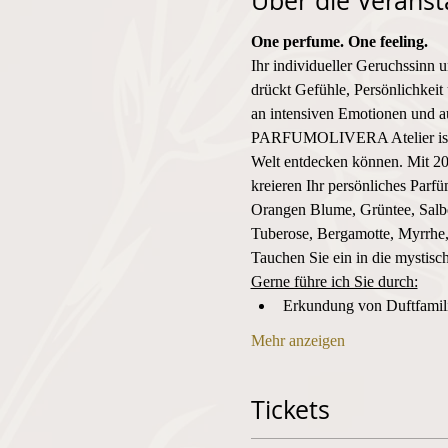
Über die Veranst
One perfume. One feeling. 
Ihr individueller Geruchssinn 
drückt Gefühle, Persönlichkeit 
an intensiven Emotionen und au
PARFUMOLIVERA Atelier ist der
Welt entdecken können. Mit 20
kreieren Ihr persönliches Parf
Orangen Blume, Grüntee, Salbe
Tuberose, Bergamotte, Myrrhe, 
Tauchen Sie ein in die mystisc
Gerne führe ich Sie durch:
Erkundung von Duftfami
Mehr anzeigen
Tickets