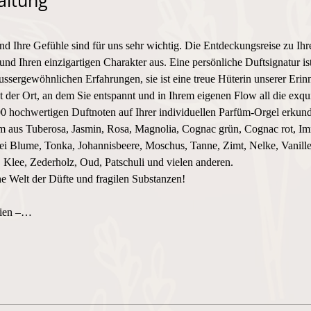
altung
und Ihre Gefühle sind für uns sehr wichtig. Die Entdeckungsreise zu Ihr
und Ihren einzigartigen Charakter aus. Eine persönliche Duftsignatur i
ssergewöhnlichen Erfahrungen, sie ist eine treue Hüterin unserer Erin
 Ort, an dem Sie entspannt und in Ihrem eigenen Flow all die exquis
0 hochwertigen Duftnoten auf Ihrer individuellen Parfüm-Orgel erkund
üm aus Tuberosa, Jasmin, Rosa, Magnolia, Cognac grün, Cognac rot, Imm
i Blume, Tonka, Johannisbeere, Moschus, Tanne, Zimt, Nelke, Vanille
Klee, Zederholz, Oud, Patschuli und vielen anderen.
he Welt der Düfte und fragilen Substanzen! 
lien –…