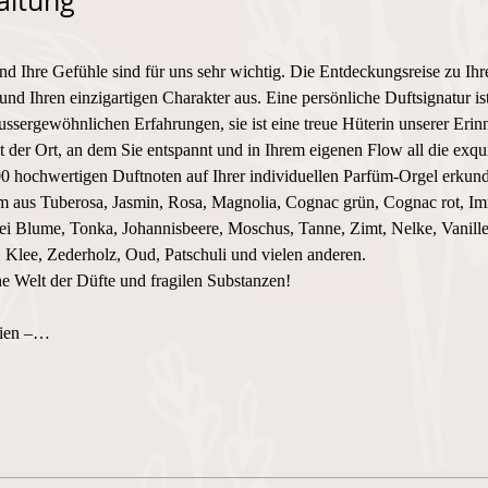
altung
und Ihre Gefühle sind für uns sehr wichtig. Die Entdeckungsreise zu Ihr
und Ihren einzigartigen Charakter aus. Eine persönliche Duftsignatur i
ssergewöhnlichen Erfahrungen, sie ist eine treue Hüterin unserer Erin
 Ort, an dem Sie entspannt und in Ihrem eigenen Flow all die exquis
0 hochwertigen Duftnoten auf Ihrer individuellen Parfüm-Orgel erkund
üm aus Tuberosa, Jasmin, Rosa, Magnolia, Cognac grün, Cognac rot, Imm
i Blume, Tonka, Johannisbeere, Moschus, Tanne, Zimt, Nelke, Vanille
Klee, Zederholz, Oud, Patschuli und vielen anderen.
he Welt der Düfte und fragilen Substanzen! 
lien –…