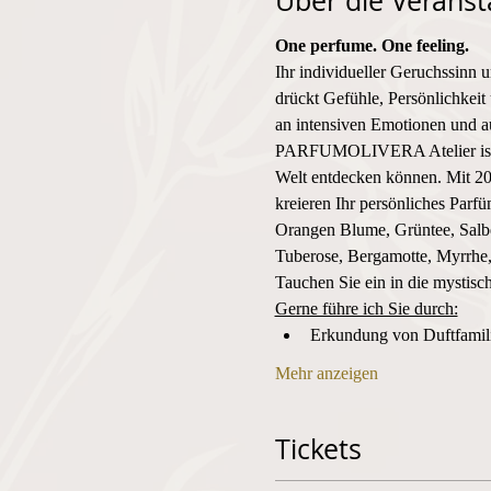
Über die Veranst
One perfume. One feeling. 
Ihr individueller Geruchssinn 
drückt Gefühle, Persönlichkeit 
an intensiven Emotionen und au
PARFUMOLIVERA Atelier ist der
Welt entdecken können. Mit 20
kreieren Ihr persönliches Parf
Orangen Blume, Grüntee, Salbe
Tuberose, Bergamotte, Myrrhe, 
Tauchen Sie ein in die mystisc
Gerne führe ich Sie durch:
Erkundung von Duftfami
Mehr anzeigen
Tickets