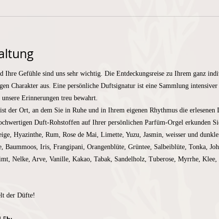
altung
d Ihre Gefühle sind uns sehr wichtig. Die Entdeckungsreise zu Ihrem ganz indi
igen Charakter aus. Eine persönliche Duftsignatur ist eine Sammlung intensive
e unsere Erinnerungen treu bewahrt.
 ist der Ort, an dem Sie in Ruhe und in Ihrem eigenen Rhythmus die erlesenen 
chwertigen Duft-Rohstoffen auf Ihrer persönlichen Parfüm-Orgel erkunden Sie
eige, Hyazinthe, Rum, Rose de Mai, Limette, Yuzu, Jasmin, weisser und dunkl
 Baummoos, Iris, Frangipani, Orangenblüte, Grüntee, Salbeiblüte, Tonka, Joha
t, Nelke, Arve, Vanille, Kakao, Tabak, Sandelholz, Tuberose, Myrrhe, Klee, 
lt der Düfte!