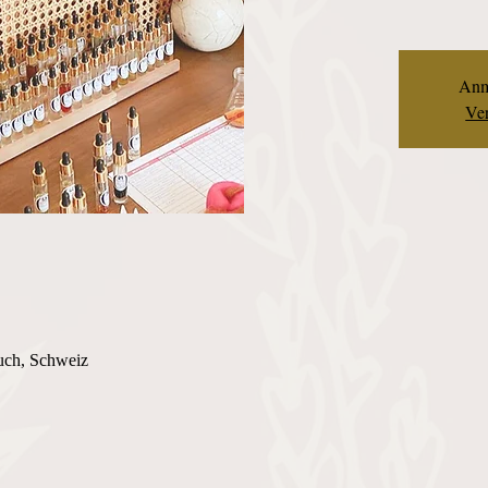
Anm
Ver
uch, Schweiz