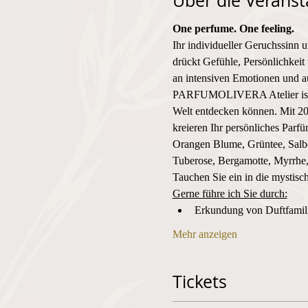
Über die Veranst
One perfume. One feeling. 
Ihr individueller Geruchssinn 
drückt Gefühle, Persönlichkeit 
an intensiven Emotionen und au
PARFUMOLIVERA Atelier ist der
Welt entdecken können. Mit 20
kreieren Ihr persönliches Parf
Orangen Blume, Grüntee, Salbe
Tuberose, Bergamotte, Myrrhe, 
Tauchen Sie ein in die mystisc
Gerne führe ich Sie durch:
Erkundung von Duftfami
Mehr anzeigen
Tickets