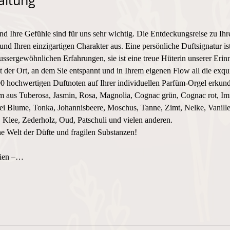
altung
und Ihre Gefühle sind für uns sehr wichtig. Die Entdeckungsreise zu Ihr
und Ihren einzigartigen Charakter aus. Eine persönliche Duftsignatur i
ssergewöhnlichen Erfahrungen, sie ist eine treue Hüterin unserer Erin
 Ort, an dem Sie entspannt und in Ihrem eigenen Flow all die exquis
0 hochwertigen Duftnoten auf Ihrer individuellen Parfüm-Orgel erkund
üm aus Tuberosa, Jasmin, Rosa, Magnolia, Cognac grün, Cognac rot, Imm
i Blume, Tonka, Johannisbeere, Moschus, Tanne, Zimt, Nelke, Vanille
Klee, Zederholz, Oud, Patschuli und vielen anderen.
he Welt der Düfte und fragilen Substanzen! 
lien –…