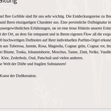
altung
und Ihre Gefühle sind für uns sehr wichtig. Die Entdeckungsreise zu Ihr
und Ihren einzigartigen Charakter aus. Eine persönliche Duftsignatur i
ssergewöhnlichen Erfahrungen, sie ist eine treue Hüterin unserer Erin
 Ort, an dem Sie entspannt und in Ihrem eigenen Flow all die exquis
0 hochwertigen Duftnoten auf Ihrer individuellen Parfüm-Orgel erkund
üm aus Tuberosa, Jasmin, Rosa, Magnolia, Cognac grün, Cognac rot, Imm
i Blume, Tonka, Johannisbeere, Moschus, Tanne, Zimt, Nelke, Vanille
Klee, Zederholz, Oud, Patschuli und vielen anderen.
he Welt der Düfte und fragilen Substanzen! 
Kunst der Duftkreation.