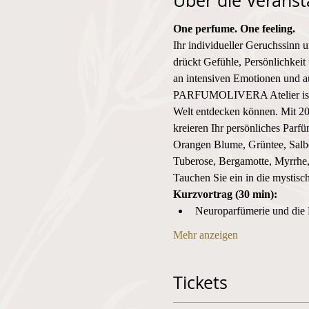
Über die Veranst
One perfume. One feeling. 
Ihr individueller Geruchssinn 
drückt Gefühle, Persönlichkeit 
an intensiven Emotionen und au
PARFUMOLIVERA Atelier ist der
Welt entdecken können. Mit 20
kreieren Ihr persönliches Parf
Orangen Blume, Grüntee, Salbe
Tuberose, Bergamotte, Myrrhe, 
Tauchen Sie ein in die mystisc
Kurzvortrag (30 min):
Neuroparfümerie und die 
Mehr anzeigen
Tickets