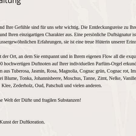
altung
und Ihre Gefühle sind für uns sehr wichtig. Die Entdeckungsreise zu Ihr
und Ihren einzigartigen Charakter aus. Eine persönliche Duftsignatur i
ssergewöhnlichen Erfahrungen, sie ist eine treue Hüterin unserer Erin
 Ort, an dem Sie entspannt und in Ihrem eigenen Flow all die exquis
0 hochwertigen Duftnoten auf Ihrer individuellen Parfüm-Orgel erkund
üm aus Tuberosa, Jasmin, Rosa, Magnolia, Cognac grün, Cognac rot, Imm
i Blume, Tonka, Johannisbeere, Moschus, Tanne, Zimt, Nelke, Vanille
Klee, Zederholz, Oud, Patschuli und vielen anderen.
he Welt der Düfte und fragilen Substanzen! 
Kunst der Duftkreation.