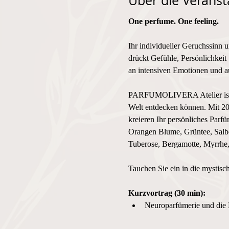
Über die Veranst
One perfume. One feeling. 
Ihr individueller Geruchssinn 
drückt Gefühle, Persönlichkeit 
an intensiven Emotionen und au
PARFUMOLIVERA Atelier ist der
Welt entdecken können. Mit 20
kreieren Ihr persönliches Parf
Orangen Blume, Grüntee, Salbe
Tuberose, Bergamotte, Myrrhe, 
Tauchen Sie ein in die mystisc
Kurzvortrag (30 min):
Neuroparfümerie und die 