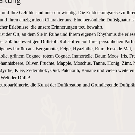
altung
n
 und Ihre Gefühle sind uns sehr wichtig. Die Entdeckungsreise zu Ihre
und Ihren einzigartigen Charakter aus. Eine persönliche Duftsignatur i
er Erlebnisse, die unsere Erinnerungen treu bewahrt.
 ist der Ort, an dem Sie in Ruhe und Ihrem eigenen Rhythmus die erles
er 250 hochwertigen Duftstoff-Rohstoffen auf Ihrer persönlichen Parf
eigenes Parfüm aus Bergamotte, Feige, Hyazinthe, Rum, Rose de Mai, L
lie, grünem Cognac, rotem Cognac, Immortelle, Baum Moos, Iris, Fra
ohannisbeere, Oliven Fruchte, Mapple, Moschus, Tanne, Honig, Zimt, N
Myrrhe, Klee, Zedernholz, Oud, Patchouli, Banane und vielen weiteren
 Welt der Düfte! 
uroparfümerie, die Kunst der Duftkreation und Grundlegende Duftpr