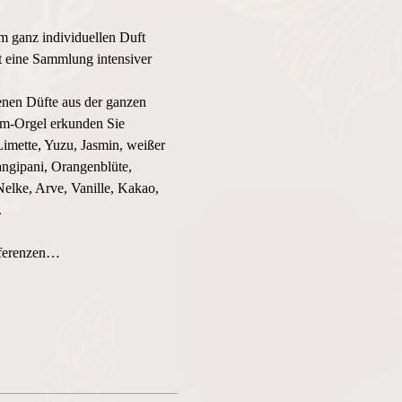
m ganz individuellen Duft 
st eine Sammlung intensiver 
enen Düfte aus der ganzen 
üm-Orgel erkunden Sie 
imette, Yuzu, Jasmin, weißer 
ngipani, Orangenblüte, 
elke, Arve, Vanille, Kakao, 
.
äferenzen…