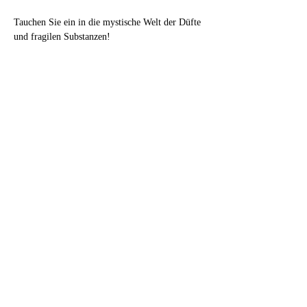
Tauchen Sie ein in die mystische Welt der Düfte 
und fragilen Substanzen! 
Kurzvortrag (30 min):
Neuroparfümerie und die Kunst der 
Duftkreation.
Mehr anzeigen
Tickets
Verkauf beendet
Tickettyp
1/2 - Tages - Workshop
Mehr Infos