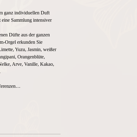
m ganz individuellen Duft 
st eine Sammlung intensiver 
enen Düfte aus der ganzen 
üm-Orgel erkunden Sie 
imette, Yuzu, Jasmin, weißer 
ngipani, Orangenblüte, 
elke, Arve, Vanille, Kakao, 
.
äferenzen…