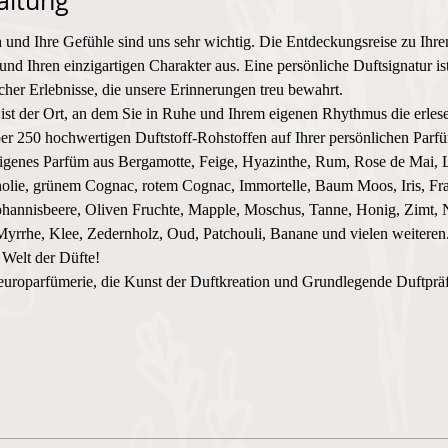
altung
n
 und Ihre Gefühle sind uns sehr wichtig. Die Entdeckungsreise zu Ihre
und Ihren einzigartigen Charakter aus. Eine persönliche Duftsignatur i
er Erlebnisse, die unsere Erinnerungen treu bewahrt.
 ist der Ort, an dem Sie in Ruhe und Ihrem eigenen Rhythmus die erles
er 250 hochwertigen Duftstoff-Rohstoffen auf Ihrer persönlichen Parf
eigenes Parfüm aus Bergamotte, Feige, Hyazinthe, Rum, Rose de Mai, L
lie, grünem Cognac, rotem Cognac, Immortelle, Baum Moos, Iris, Fra
ohannisbeere, Oliven Fruchte, Mapple, Moschus, Tanne, Honig, Zimt, N
Myrrhe, Klee, Zedernholz, Oud, Patchouli, Banane und vielen weiteren
 Welt der Düfte! 
uroparfümerie, die Kunst der Duftkreation und Grundlegende Duftpr