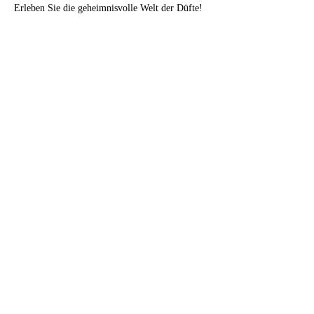
Erleben Sie die geheimnisvolle Welt der Düfte! 
Kurzvortrag (30 min) 
über
Neuroparfümerie, 
die Kunst der Duftkreation und Grundlegende 
Duftpräferenzen…
Mehr anzeigen
Tickets
Verkauf beendet
Tickettyp
1/2 - Tages - Workshop
Mehr Infos
Preis
CHF 250.00
+CHF 20.25 Total MWST