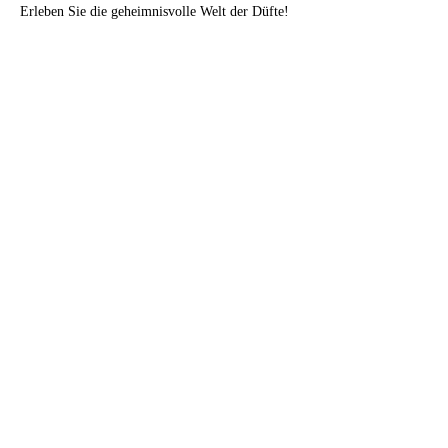
Erleben Sie die geheimnisvolle Welt der Düfte! 
Kurzvortrag (30 min) 
über
Neuroparfümerie, 
die Kunst der Duftkreation und Grundlegende 
Duftpräferenzen…
Mehr anzeigen
Tickets
Verkauf beendet
Tickettyp
1/2 - Tages - Workshop
Mehr Infos
Preis
CHF 250.00
+CHF 20.25 Total MWST