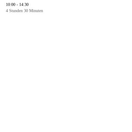
10:00 - 14:30
4 Stunden 30 Minuten
Programm des Workshops:
Alle ansehen
Tickets
Ausverkauft
Tickettyp
1/2 - Tages - Workshop
Mehr Infos
Preis
CHF 190.00