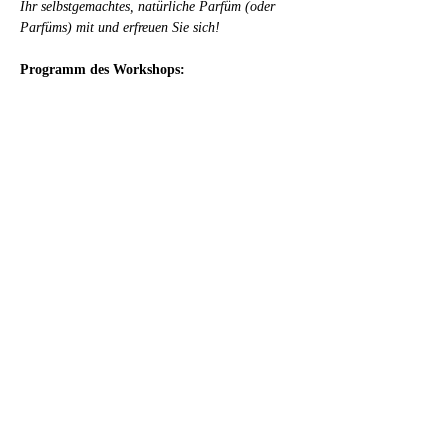
Ihr selbstgemachtes, natürliche Parfüm (oder 
Parfüms) mit und erfreuen Sie sich!
Programm des Workshops:
Mehr anzeigen
Tickets
Verkauf beendet
Tickettyp
1-Tages-Workshop für Ihr natür
Preis
CHF 390.00