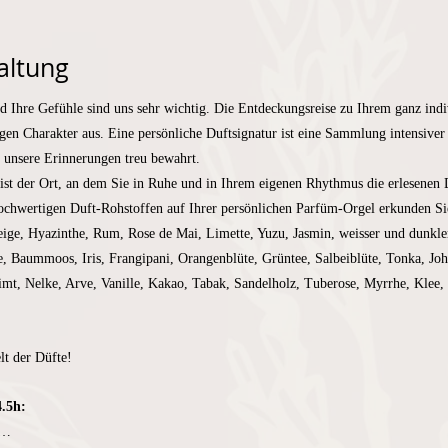
altung
d Ihre Gefühle sind uns sehr wichtig. Die Entdeckungsreise zu Ihrem ganz indi
igen Charakter aus. Eine persönliche Duftsignatur ist eine Sammlung intensive
e unsere Erinnerungen treu bewahrt.
 ist der Ort, an dem Sie in Ruhe und in Ihrem eigenen Rhythmus die erlesenen 
chwertigen Duft-Rohstoffen auf Ihrer persönlichen Parfüm-Orgel erkunden Sie
eige, Hyazinthe, Rum, Rose de Mai, Limette, Yuzu, Jasmin, weisser und dunkl
 Baummoos, Iris, Frangipani, Orangenblüte, Grüntee, Salbeiblüte, Tonka, Joha
t, Nelke, Arve, Vanille, Kakao, Tabak, Sandelholz, Tuberose, Myrrhe, Klee, 
lt der Düfte!
4.5h:
r…